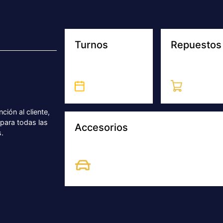
SUCURSAL
ia
Chajarí
Chajarí
ón 2508, Concordia, Entre
Av. 9 de Julio 2435, Chajar
Av. 9 de Julio 2435, Chajarí, 