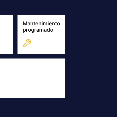
+
SUCURSAL
−
Concordia
×
í, Entre Ríos
Av. Eva Perón 2508, Concordia, Entre
Entre Ríos