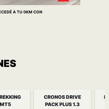
REKKING
CRONOS DRIVE
P
 MT5
PACK PLUS 1.3
MT5
de
$ 258.022
Cuo
Cuota desde
$ 271.880
ER MÁS
CONOCER MÁS