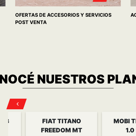
1.3
FIAT TITANO
MOBI T
FREEDOM MT
1.0
8.649
Cuota desde
$ 455.275
Cuota des
S
CONOCER MÁS
CONOC