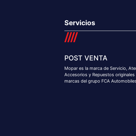
NUESTRAS SUCURSALES
SUCURSAL
SUCURSAL
Chajarí
Concord
Av. 9 de Julio 2435, Chajarí, Entre Ríos
Av. Eva Per