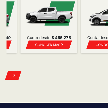
Turnos
Repuestos
ción al cliente,
para todas las
Accesorios
.