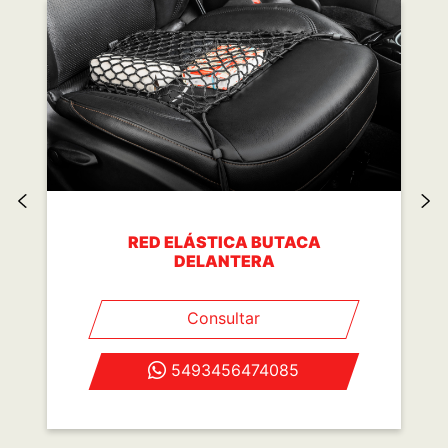
RED ELÁSTICA BUTACA
DELANTERA
Consultar
5493456474085