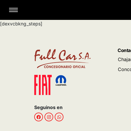
[dexvcbkng_steps]
Conta
Chaja
Conco
Seguinos en