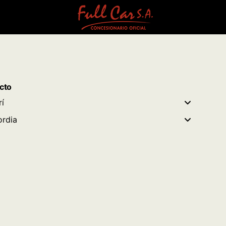
cto
rí
rdia