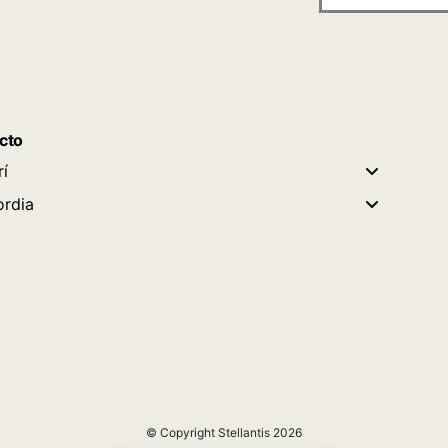
cto
rí
rdia
© Copyright Stellantis 2026