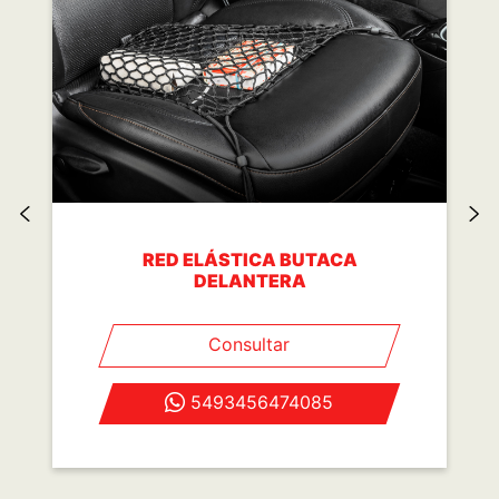
RED ELÁSTICA BUTACA
DELANTERA
Consultar
5493456474085