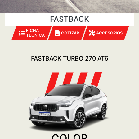
FASTBACK
FICHA
COTIZAR
ACCESORIOS
TÉCNICA
FASTBACK TURBO 270 AT6
COLOR